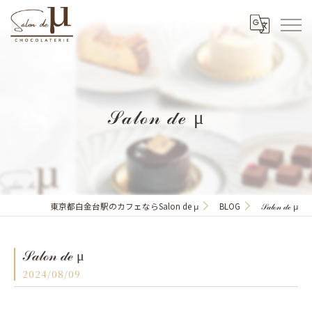
𝒮𝒶𝓁ℴ𝓃 𝒹ℯ μ
東京都白金台駅のカフェならSalon de μ
BLOG
𝒮𝒶𝓁ℴ𝓃 𝒹ℯ μ
𝒮𝒶𝓁ℴ𝓃 𝒹ℯ μ
2024/08/09