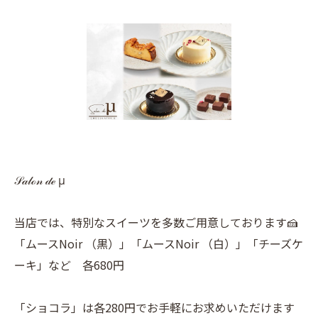
𝒮𝒶𝓁ℴ𝓃 𝒹ℯ μ
当店では、特別なスイーツを多数ご用意しております🍰
「ムースNoir （黒）」「ムースNoir （白）」「チーズケ
ーキ」など 各680円
「ショコラ」は各280円でお手軽にお求めいただけます